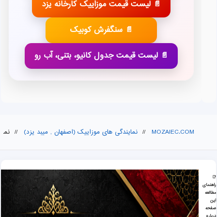
📄 لیست قیمت موزاییک کارخانه یزد
📄 سنگفرش کوبیک
📄 لیست قیمت جدول کانیو، بتنی، آب رو
MOZAIEC.COM
//
نمایندگی های موزاییک (اصفهان , میبد یزد)
//
نمای
📑
راهنمای
نمایندگی فروش واش بتن, موزاییک در گلستان
مطالعه
این
صفحه
درباره