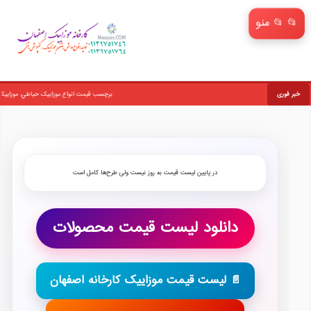
📂 منو
خبر فوری
برچسب قيمت انواع موزاييک حياطي, موزاييک کفپوش بتني ضد سايش
در پایین لیست قیمت به روز نیست ولی طرح‌ها کامل است
دانلود لیست قیمت محصولات
📄 لیست قیمت موزاییک کارخانه اصفهان