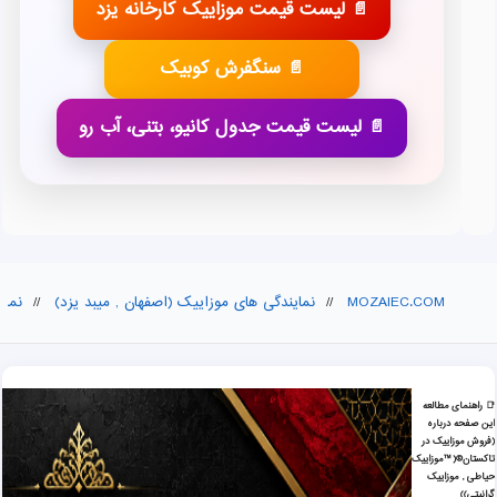
📄 لیست قیمت موزاییک کارخانه یزد
📄 سنگفرش کوبیک
📄 لیست قیمت جدول کانیو، بتنی، آب رو
MOZAIEC.COM
//
نمایندگی های موزاییک (اصفهان , میبد یزد)
//
نمای
📑 راهنمای مطالعه
این صفحه درباره
فروش موزاییک در تاکستان®(™موزاییک حیاطی , موز
(فروش موزاییک در
تاکستان®(™موزاییک
حیاطی , موزاییک
گرانیتی))