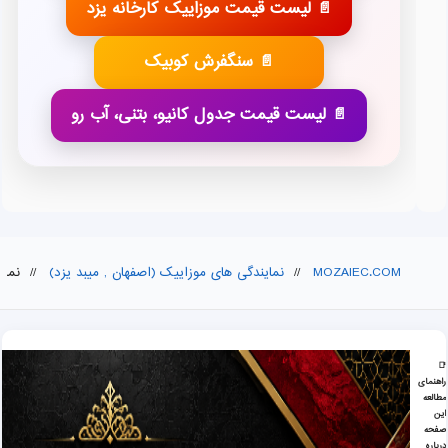
📄 لیست قیمت موزاییک کارخانه یزد
📄 سنگفرش کوبیک
📄 لیست قیمت جدول کانیو، بتنی، آب رو
MOZAIEC.COM
//
نمایندگی های موزاییک (اصفهان , میبد یزد)
//
نمای
📑
راهنمای
نمایندگی فروش واش بتن, موزاییک در فارس
مطالعه
این
صفحه
درباره