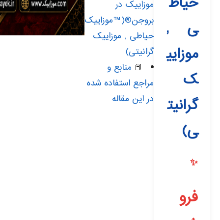
حیاط
موزاییک در
بروجن®(™موزاییک
ی ,
حیاطی , موزاییک
موزایی
گرانیتی)
📕
منابع و
ک
مراجع استفاده شده
در این مقاله
گرانیت
ی)
فرو