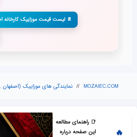
📄 لیست قیمت موزاییک کارخانه ا
MOZAIEC.COM
//
نمایندگی های موزاییک (اصفهان , 
📑 راهنمای مطالعه
این صفحه درباره