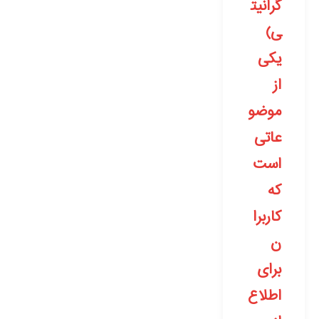
گرانیت
ی)
یکی
از
موضو
عاتی
است
که
کاربرا
ن
برای
اطلاع