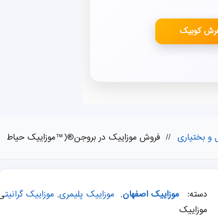
فرش کوبیک
 و بختیاری
//
فروش موزاییک در بروجن®(™موزاییک حیاطی , 
دسته:
موزاییک اصفهان
,
موزاییک پلیمری
,
موزاییک گرانیت
ی
موزاییک