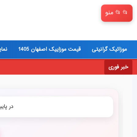
📂 منو
موزائیک گرانیتی
قیمت موزاییک اصفهان 1405
نمای
خبر فوری
در پای