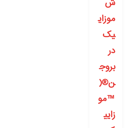
ش
موزای
یک
در
بروج
ن®(
™مو
زایی