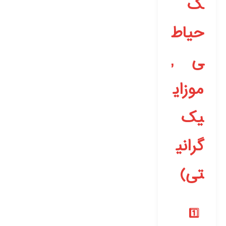
ک
حیاط
ی ,
موزای
یک
گرانی
تی)
1️⃣