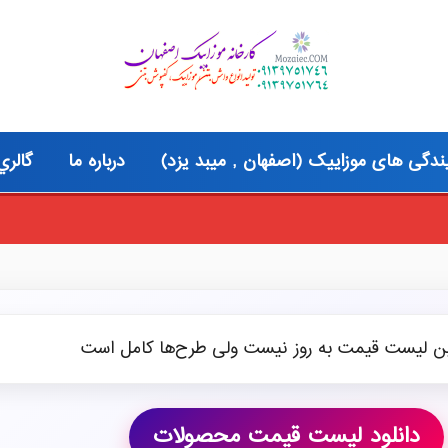
ندگی های موزاییک (اصفهان , میبد یزد)
درباره ما
گالري
موزاییک پلیمری 
ین لیست قیمت به روز نیست ولی طرح‌ها کامل است
دانلود لیست قیمت محصولات