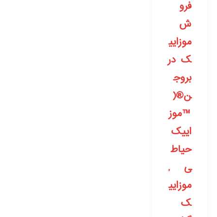
فرو
ش
موزایی
ک در
بروج
ن®(
™موز
اییک
حیاط
ی ,
موزایی
ک