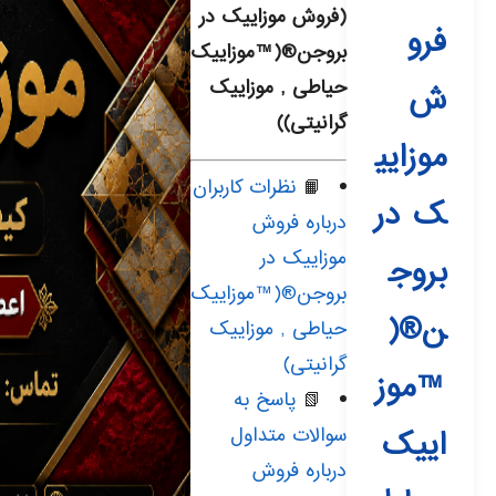
(فروش موزاییک در
فرو
بروجن®(™موزاییک
حیاطی , موزاییک
ش
گرانیتی))
موزایی
📙
نظرات کاربران
ک در
درباره فروش
موزاییک در
بروج
بروجن®(™موزاییک
ن®(
حیاطی , موزاییک
گرانیتی)
™موز
📗
پاسخ به
سوالات متداول
اییک
درباره فروش