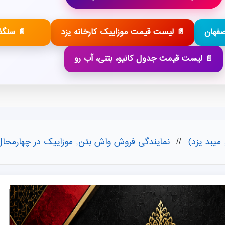
صفهان
📄 لیست قیمت موزاییک کارخانه یزد
📄 سنگ
📄 لیست قیمت جدول کانیو، بتنی، آب رو
میبد یزد)
//
نمایندگی فروش واش بتن, موزاییک در چهارمحال