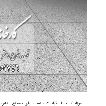
موزاییک صاف گرانیت مناسب برای ، سطح معابر‌، پ